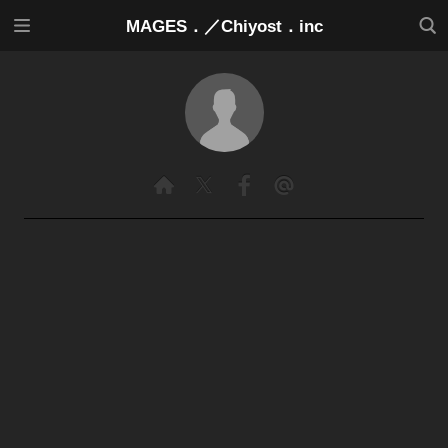
メニ
検索
MAGES．／Chiyost．inc
ュー