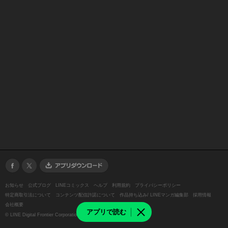
お知らせ
公式ブログ
LINEコミックス
ヘルプ
利用規約
プライバシーポリシー
特定商取引法について
コンテンツ配信許諾について
作品持ち込み/ LINEマンガ編集部
採用情報
会社概要
アプリで読む
©
LINE Digital Frontier Corporation