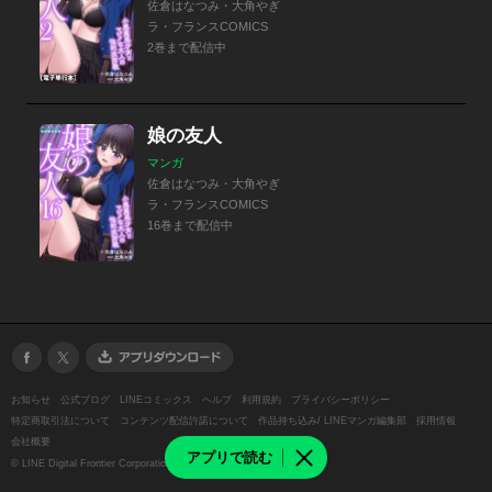
佐倉はなつみ・大角やぎ
ラ・フランスCOMICS
2巻まで配信中
娘の友人
マンガ
佐倉はなつみ・大角やぎ
ラ・フランスCOMICS
16巻まで配信中
お知らせ
公式ブログ
LINEコミックス
ヘルプ
利用規約
プライバシーポリシー
特定商取引法について
コンテンツ配信許諾について
作品持ち込み/ LINEマンガ編集部
採用情報
会社概要
アプリで読む
©
LINE Digital Frontier Corporation