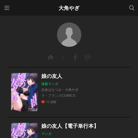
メニ
検索
大角やぎ
ュー
娘の友人
連載マンガ
佐倉はなつみ・大角やぎ
ラ・フランスCOMICS
11,358
娘の友人【電子単行本】
マンガ