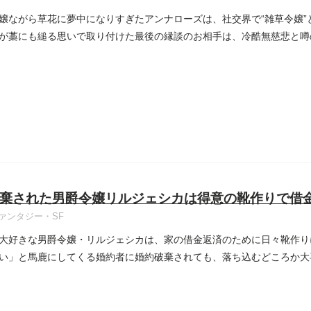
嬢ながら草花に夢中になりすぎたアンナローズは、社交界で“雑草令嬢”
が藁にも縋る思いで取り付けた最後の縁談のお相手は、冷酷無慈悲と噂
棄された男爵令嬢リルジェシカは得意の靴作りで借
ァンタジー・SF
大好きな男爵令嬢・リルジェシカは、家の借金返済のために日々靴作り
い」と馬鹿にしてくる婚約者に婚約破棄されても、落ち込むどころか大
..