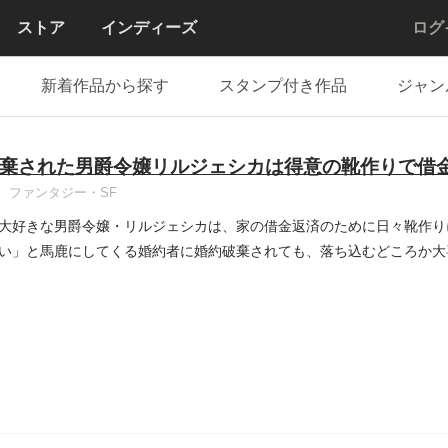
ストア
インディーズ
ログ
新着作品から探す
スタンプ付き作品
ジャン
棄された男爵令嬢リルジェシカは得意の靴作りで借
ファンタジー・SF
大好きな男爵令嬢・リルジェシカは、家の借金返済のために日々靴作り
い」と馬鹿にしてくる婚約者に婚約破棄されても、落ち込むどころか大
..