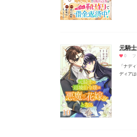
元騎士
0
フ
「ナディ
ディアは
しく繊細.