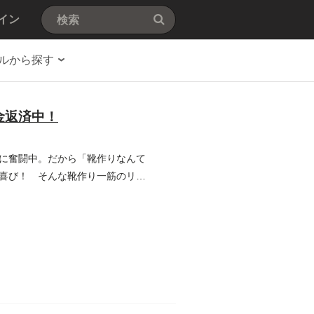
イン
ルから探す
金返済中！
に奮闘中。だから「靴作りなんて
喜び！ そんな靴作り一筋のリル