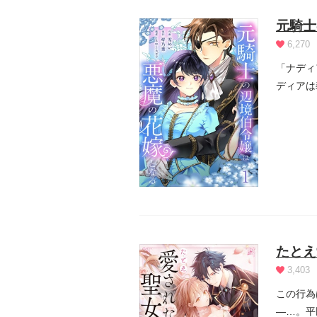
元騎士
6,270
「ナディ
ディアは
しく繊細.
たとえ
3,403
この行為
―…。平