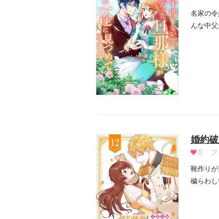
名家の令
んな中父
を引...
婚約破
0
フ
靴作りが
穢らわし
ジェシカ.