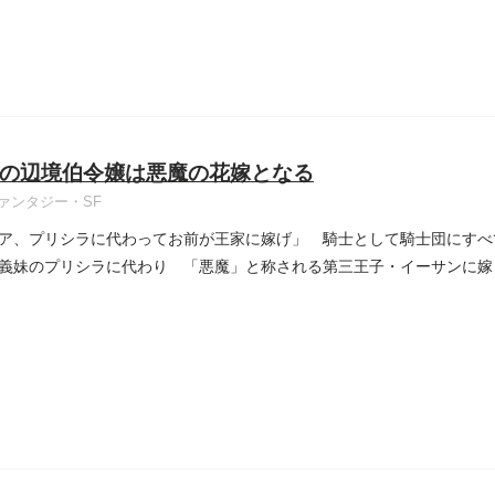
の辺境伯令嬢は悪魔の花嫁となる
ァンタジー・SF
ア、プリシラに代わってお前が王家に嫁げ」 騎士として騎士団にすべ
義妹のプリシラに代わり 「悪魔」と称される第三王子・イーサンに嫁
..