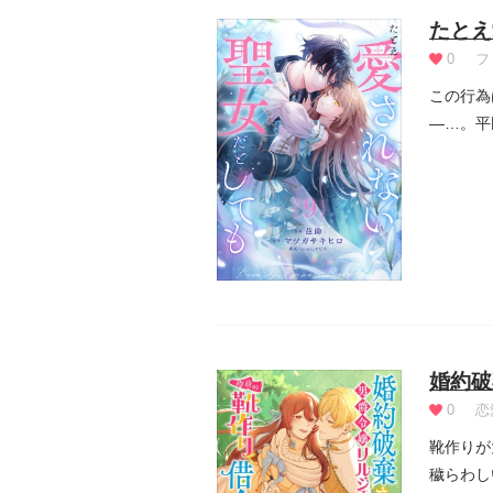
たとえ
0
フ
この行為
―…。平
とになった
婚約破
0
恋
靴作りが
穢らわし