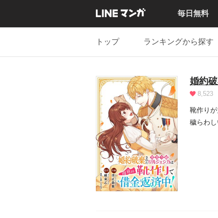
毎日無料
トップ
ランキングから探す
婚約破
8,523
靴作りが
穢らわし
ジェシカ.