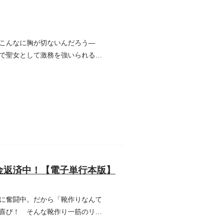
こんなに胸が切ないんだろう―
で聖女として激務を強いられるこ
金返済中！【電子単行本版】
に奮闘中。だから「靴作りなんて
喜び！ そんな靴作り一筋のリル