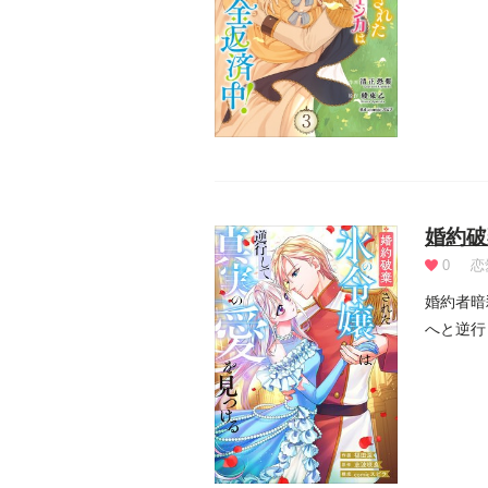
ジェシカ.
婚約破
0
恋
婚約者暗
へと逆行
では全く.