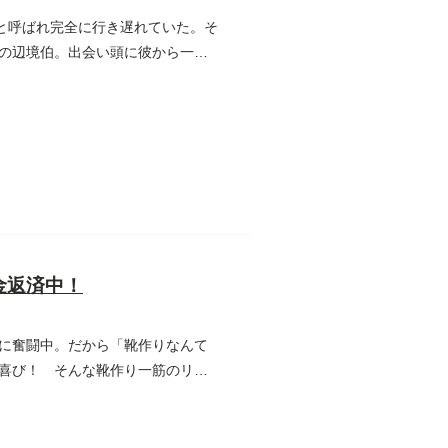
と呼ばれ完全に行き遅れていた。そ
の辺境伯。出会い頭に彼から一線
金返済中！
に奮闘中。だから「靴作りなんて
喜び！ そんな靴作り一筋のリル