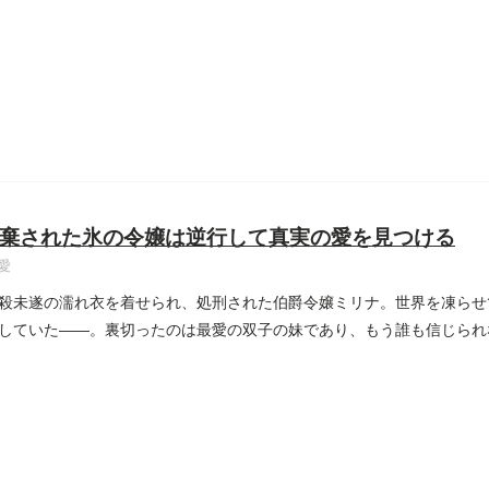
..
棄された氷の令嬢は逆行して真実の愛を見つける
愛
殺未遂の濡れ衣を着せられ、処刑された伯爵令嬢ミリナ。世界を凍らせ
していた――。裏切ったのは最愛の双子の妹であり、もう誰も信じられ
..