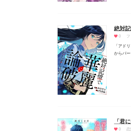
絶対記
0
フ
「アドリ
からパー
った彼は.
「君に
0
恋