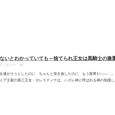
...
ないとわかっていても～捨てられ王女は黒騎士の激
ァンタジー・SF
を逃がそうとしたのに ちゃんと突き放したのに もう限界だ――…」
イア王家の第三王女・セレスティナは、ハズレ神と呼ばれる神の加護し
..