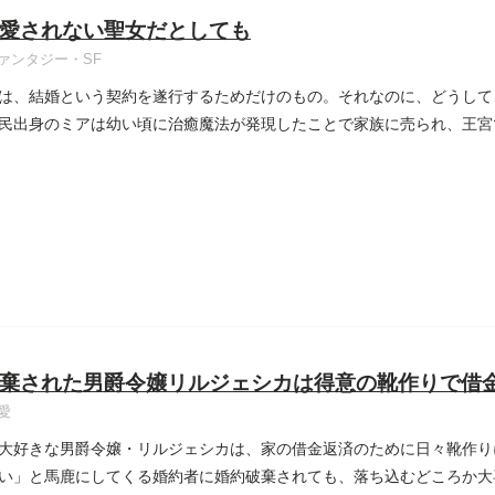
愛されない聖女だとしても
ァンタジー・SF
は、結婚という契約を遂行するためだけのもの。それなのに、どうして
民出身のミアは幼い頃に治癒魔法が発現したことで家族に売られ、王宮
...
棄された男爵令嬢リルジェシカは得意の靴作りで借
愛
大好きな男爵令嬢・リルジェシカは、家の借金返済のために日々靴作り
い」と馬鹿にしてくる婚約者に婚約破棄されても、落ち込むどころか大