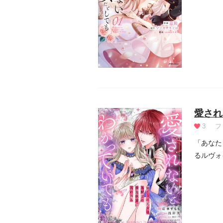
とになった
愛され
3
フ
「あなた
るルヴォ
の特別な.