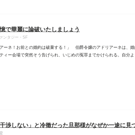
憶で華麗に論破いたしましょう
ァンタジー・SF
アーネ！お前との婚約は破棄する！」 伯爵令嬢のアドリアーネは、婚
ティー会場で突然そう告げられ、いじめの冤罪までかけられる。自分よ
..
干渉しない」と冷徹だった旦那様がなぜか一途に見
愛