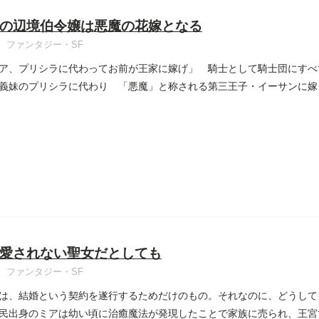
の辺境伯令嬢は悪魔の花嫁となる
ファンタジー・SF
ア、プリシラに代わってお前が王家に嫁げ」 騎士として騎士団にすべ
義妹のプリシラに代わり 「悪魔」と称される第三王子・イーサンに嫁
..
愛されない聖女だとしても
ファンタジー・SF
は、結婚という契約を遂行するためだけのもの。それなのに、どうして
民出身のミアは幼い頃に治癒魔法が発現したことで家族に売られ、王宮