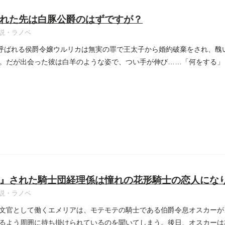
れた先は白豚公爵のはずですが？
説・ラノベ
と呼ばれる侯爵令嬢ウルリカは無実の罪で王太子から婚約破棄をされ、醜
。だが出会った彼は白羊のような姿で、つい手が伸び……「何をする」
』された騎士団経理係は憧れの花形騎士の恋人にな
説・ラノベ
文官として働くエメリアは、モテモテの騎士である伯爵令息オスカーが
るよう周囲に持ち掛けられているのを聞いてしまう。後日、オスカーは