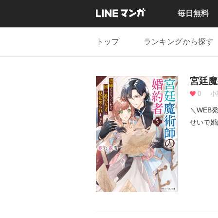
毎日無料
トップ
ランキングから探す
宮廷魔
0
小
＼WEB
せいで婚
校...