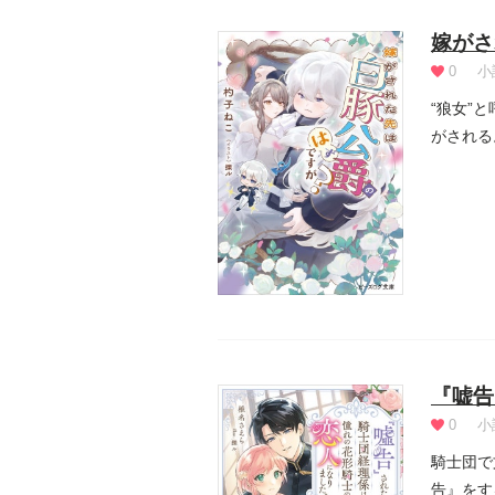
嫁がさ
0
小
“狼女”
がされる
ル...
『嘘告
0
小
騎士団で
告』をす