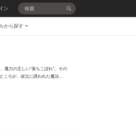
イン
ルから探す
、魔力の乏しい“落ちこぼれ”。その
ところが、叔父に誘われた魔法学