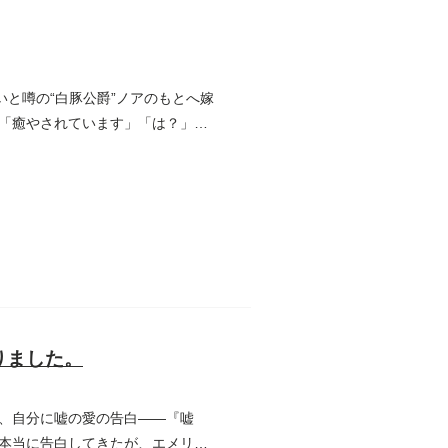
いと噂の“白豚公爵”ノアのもとへ嫁
「癒やされています」「は？」ウ
りました。
、自分に嘘の愛の告白――『嘘
本当に告白してきたが、エメリア