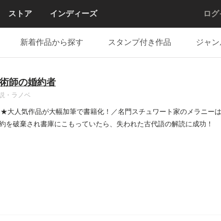
ストア
インディーズ
ログ
新着作品から探す
スタンプ付き作品
ジャン
術師の婚約者
説・ラノベ
発★大人気作品が大幅加筆で書籍化！／名門スチュワート家のメラニーは
約を破棄され書庫にこもっていたら、失われた古代語の解読に成功！ 