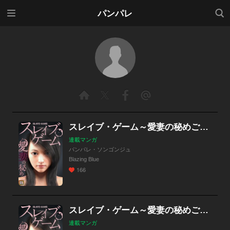
メニ
検索
パンパレ
ュー
スレイブ・ゲーム～愛妻の秘めごと【タテヨミ】
連載マンガ
パンパレ・ソンゴンジュ
Blazing Blue
166
スレイブ・ゲーム～愛妻の秘めごと【全年齢版】
連載マンガ