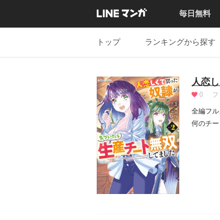
毎日無料
トップ
ランキングから探す
人恋し
0
フ
全編フル
何のチー