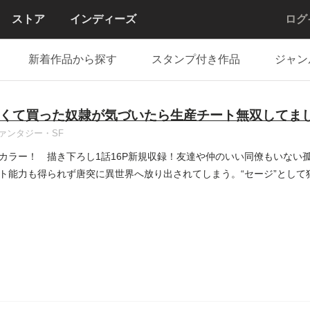
ストア
インディーズ
ログ
新着作品から探す
スタンプ付き作品
ジャン
くて買った奴隷が気づいたら生産チート無双してま
ァンタジー・SF
カラー！ 描き下ろし1話16P新規収録！友達や仲のいい同僚もいない孤
ト能力も得られず唐突に異世界へ放り出されてしまう。“セージ”として独