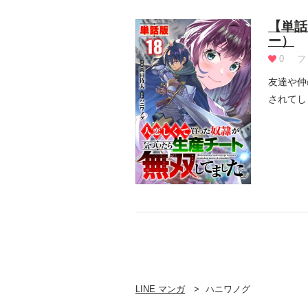
【単話
ー）
0
フ
友達や仲
されてし
て...
LINE マンガ
ハニワノグ