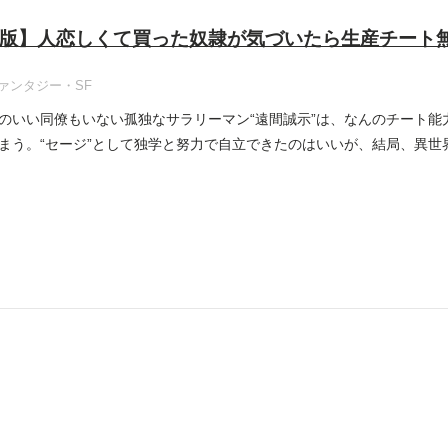
版】人恋しくて買った奴隷が気づいたら生産チート
ァンタジー・SF
のいい同僚もいない孤独なサラリーマン“遠間誠示”は、なんのチート能
まう。“セージ”として独学と努力で自立できたのはいいが、結局、異世