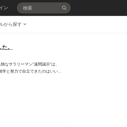
イン
ルから探す
した。
独なサラリーマン“遠間誠示”は、
学と努力で自立できたのはいい...