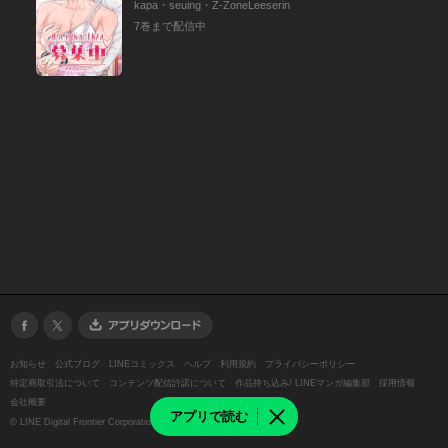
kapa・seuing・Z-ZoneLeeserin
7巻まで配信中
お知らせ
公式ブログ
LINEコミックス
ヘルプ
利用規約
プライバシーポリシー
特定商取引法について
コンテンツ配信許諾について
作品持ち込み/ LINEマンガ編集部
採用情報
会社概要
アプリで読む
©
LINE Digital Frontier Corporation