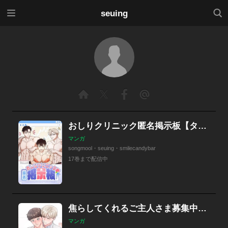
メニ
検索
seuing
ュー
おしりクリニック匿名掲示板【タテヨミ】
マンガ
songmool・seuing・smilecandybar
17巻まで配信中
焦らしてくれるご主人さま募集中～ご褒美はおしおきで【タテヨミ】
マンガ