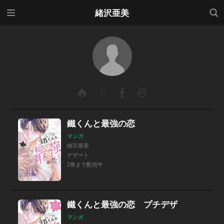
メニ
検索
緒沢亜美
ュー
鐵くんと最強の恋
マンガ
緒沢亜美
デザート
2巻まで配信中
鐵くんと最強の恋 プチデザ
マンガ