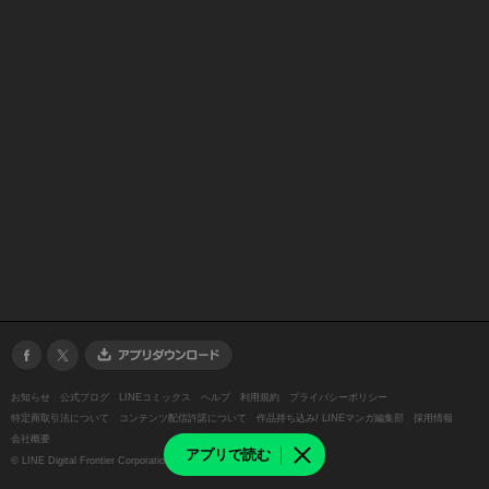
お知らせ
公式ブログ
LINEコミックス
ヘルプ
利用規約
プライバシーポリシー
特定商取引法について
コンテンツ配信許諾について
作品持ち込み/ LINEマンガ編集部
採用情報
会社概要
アプリで読む
©
LINE Digital Frontier Corporation