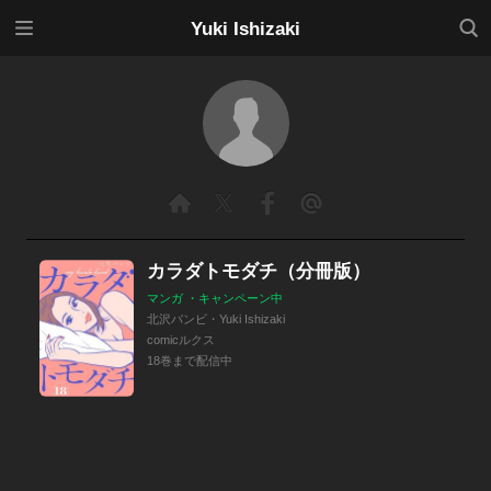
メニ
検索
Yuki Ishizaki
ュー
カラダトモダチ（分冊版）
マンガ ・キャンペーン中
北沢バンビ・Yuki Ishizaki
comicルクス
18巻まで配信中