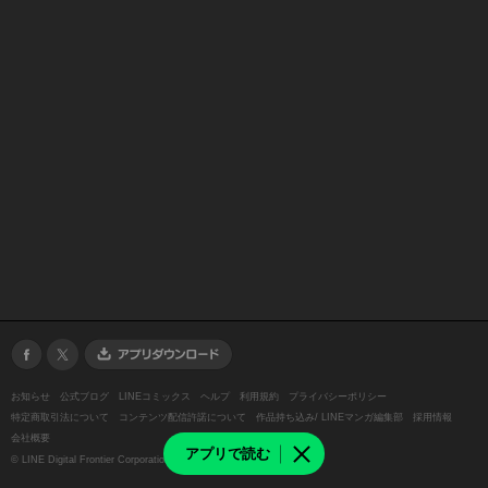
お知らせ
公式ブログ
LINEコミックス
ヘルプ
利用規約
プライバシーポリシー
特定商取引法について
コンテンツ配信許諾について
作品持ち込み/ LINEマンガ編集部
採用情報
会社概要
アプリで読む
©
LINE Digital Frontier Corporation