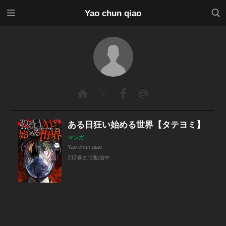
メニ
検索
Yao chun qiao
ュー
ある日狂い始める世界【タテヨミ】
マンガ
Yao chun qiao
212巻まで配信中