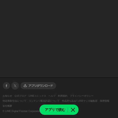
お知らせ
公式ブログ
LINEコミックス
ヘルプ
利用規約
プライバシーポリシー
特定商取引法について
コンテンツ配信許諾について
作品持ち込み/ LINEマンガ編集部
採用情報
会社概要
アプリで読む
©
LINE Digital Frontier Corporation