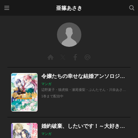
メニ
検索
亜篠あさき
ュー
令嬢たちの幸せな結婚アンソロジーコミック 貴方とならどこへでも
マンガ
辺野夏子・猫虎狼・瀬尾優梨・ぶんたそん・川奈あさ・Sumi・まどろみ太郎・中村くらら・亜篠あさき
1巻まで配信中
婚約破棄、したいです！～大好きな王子様の幸せのために、見事フラれてみせましょう～
マンガ