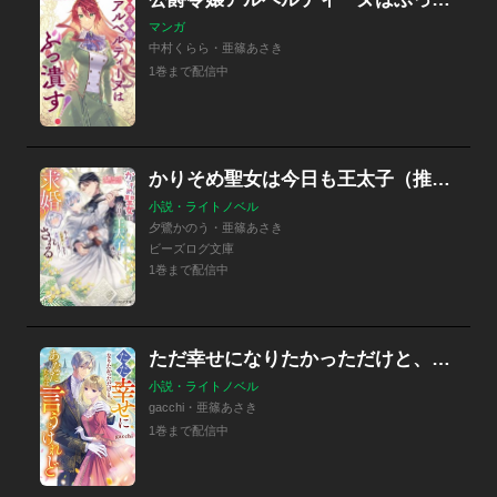
マンガ
中村くらら・亜篠あさき
1巻まで配信中
かりそめ聖女は今日も王太子（推し）に求婚される
小説・ライトノベル
夕鷺かのう・亜篠あさき
ビーズログ文庫
1巻まで配信中
ただ幸せになりたかっただけと、あなたたちは言うけれど
小説・ライトノベル
gacchi・亜篠あさき
1巻まで配信中