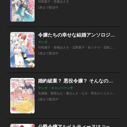
待鳥園子・亜篠あさき
1巻まで配信中
令嬢たちの幸せな結婚アンソロジーコミック こんな私でもいいですか？
マンガ
待鳥園子・亜篠あさき・辺野夏子・桂イチホ・花散ここ・nishi・川奈あさ・葉月
1巻まで配信中
婚約破棄？ 悪役令嬢？ そんなの笑い飛ばしてハッピーエンドを掴みます！ アンソロジーコミック
マンガ ・キャンペーン中
高瀬雛・栗尾ねも・雅せんす・なき・野生のイエネコ・みなも・関谷れい・宙見こよい・夕山晴・亜篠あさき
1巻まで配信中
公爵令嬢アルベルティーヌはぶっ潰す！