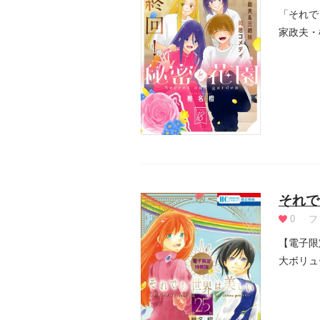
「それで
家政夫・
それで
0
フ
【電子限
大ボリュ
の...