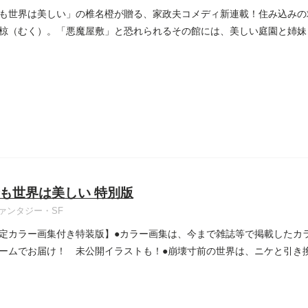
も世界は美しい」の椎名橙が贈る、家政夫コメディ新連載！住み込みの
椋（むく）。「悪魔屋敷」と恐れられるその館には、美しい庭園と姉妹と、怪奇
も世界は美しい 特別版
ァンタジー・SF
定カラー画集付き特装版】●カラー画集は、今まで雑誌等で掲載したカラ
ームでお届け！ 未公開イラストも！●崩壊寸前の世界は、ニケと引き