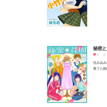
秘密と
0
ヒ
住み込み
果てた館
のコ...