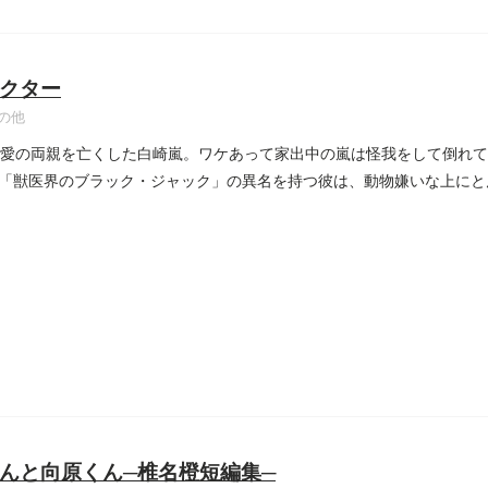
クター
の他
最愛の両親を亡くした白崎嵐。ワケあって家出中の嵐は怪我をして倒れ
「獣医界のブラック・ジャック」の異名を持つ彼は、動物嫌いな上にとん
んと向原くん─椎名橙短編集─