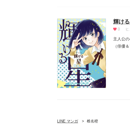
輝ける
0
ヒ
主人公の
（俳優＆
て…？
LINE マンガ
椎名橙