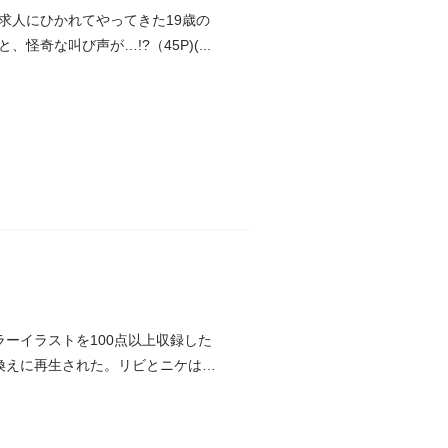
求人にひかれてやってきた19歳の
な叫び声が…!?（45P)(...
ーイラストを100点以上収録した
換えに再生された。リビとニケはこ