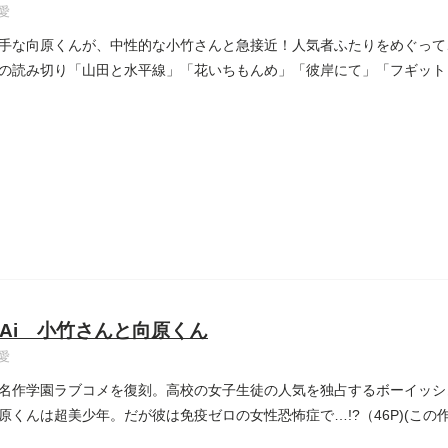
愛
手な向原くんが、中性的な小竹さんと急接近！人気者ふたりをめぐって
の読み切り「山田と水平線」「花いちもんめ」「彼岸にて」「フギット
Ai 小竹さんと向原くん
愛
名作学園ラブコメを復刻。高校の女子生徒の人気を独占するボーイッシ
原くんは超美少年。だが彼は免疫ゼロの女性恐怖症で…!?（46P)(こ