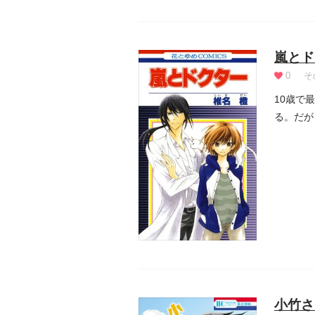
嵐とド
0
そ
10歳で
る。だが
物...
小竹さ