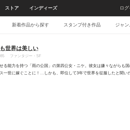
ストア
インディーズ
ログ
新着作品から探す
スタンプ付き作品
ジャン
も世界は美しい
985
ファンタジー・SF
せる能力を持つ「雨の公国」の第四公女・ニケ。彼女は嫌々ながらも国
ス一世に嫁ぐことに！…しかも、即位して3年で世界を征服したと聞い