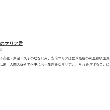
のマリア君
愛
子高生・奈波十久子の幼なじみ、安倍マリアは世界最後の純血種吸血鬼!!
以来、人間大好きで何事にも一生懸命なマリアと、それを見守ることに