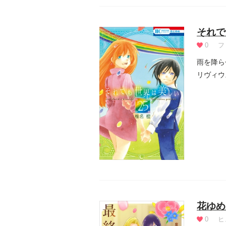
それで
0
フ
雨を降ら
リヴィウ
らない...
花ゆめ
0
ヒ