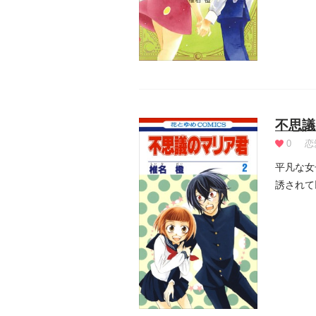
不思議
0
恋
平凡な女
誘されて
の...