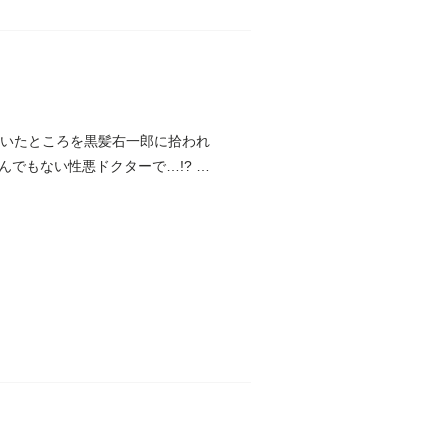
ていたところを黒髪右一郎に拾われ
でもない性悪ドクターで…!? 動