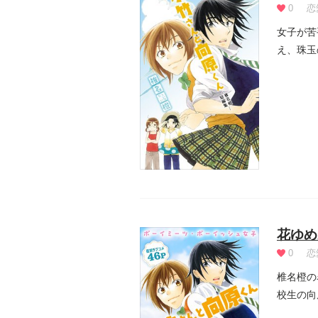
0
恋
女子が苦
え、珠玉
かくな...
花ゆめ
0
恋
椎名橙の
校生の向
原...