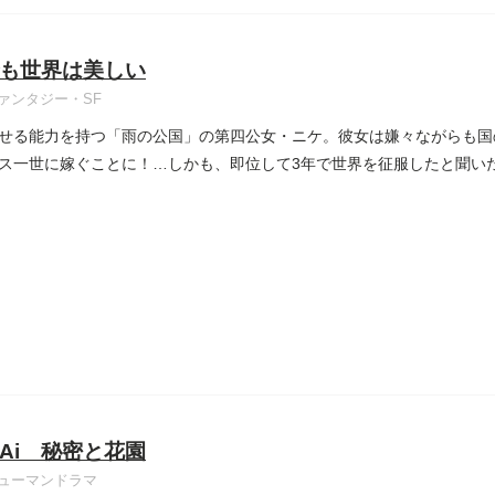
も世界は美しい
ァンタジー・SF
せる能力を持つ「雨の公国」の第四公女・ニケ。彼女は嫌々ながらも国
ス一世に嫁ぐことに！…しかも、即位して3年で世界を征服したと聞い
Ai 秘密と花園
ューマンドラマ