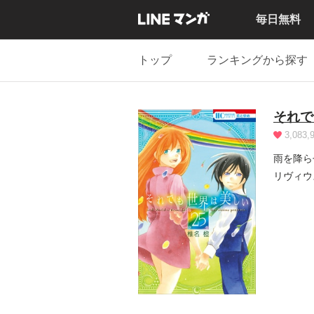
毎日無料
トップ
ランキングから探す
それで
3,083,
雨を降ら
リヴィウ
らない...