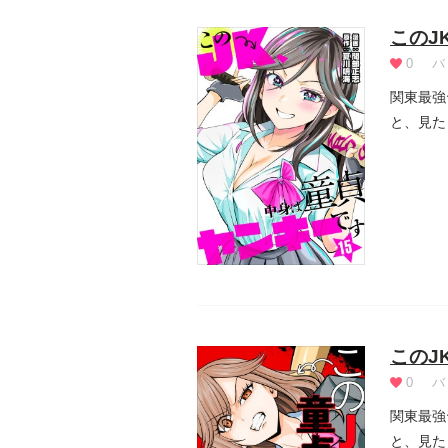
このJ
0
バ
関東最強
と、見た
しまった.
このJ
0
バ
関東最強
と、見た