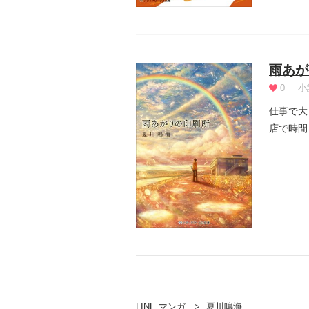
雨あが
0
小
仕事で大
店で時間
い出の詩.
LINE マンガ
夏川鳴海