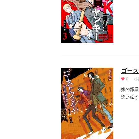
しまった.
ゴース
0
小
妹の部屋
遣い稼ぎ
古森を...