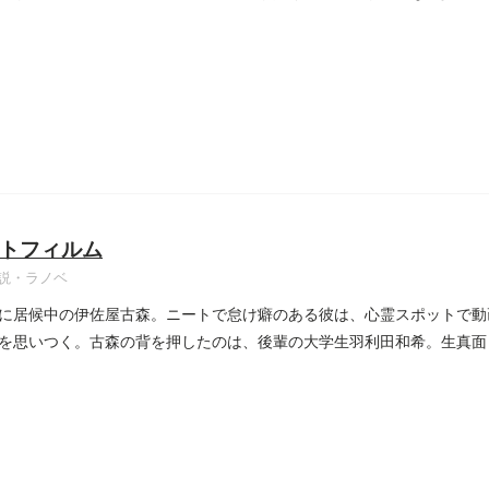
..
トフィルム
説・ラノベ
に居候中の伊佐屋古森。ニートで怠け癖のある彼は、心霊スポットで動
を思いつく。古森の背を押したのは、後輩の大学生羽利田和希。生真面