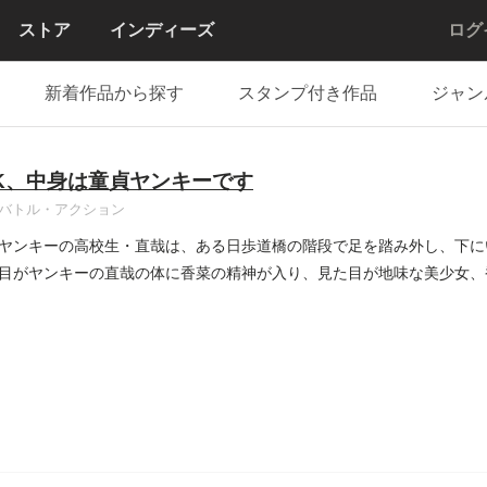
ストア
インディーズ
ログ
新着作品から探す
スタンプ付き作品
ジャン
K、中身は童貞ヤンキーです
バトル・アクション
ヤンキーの高校生・直哉は、ある日歩道橋の階段で足を踏み外し、下に
目がヤンキーの直哉の体に香菜の精神が入り、見た目が地味な美少女、
..