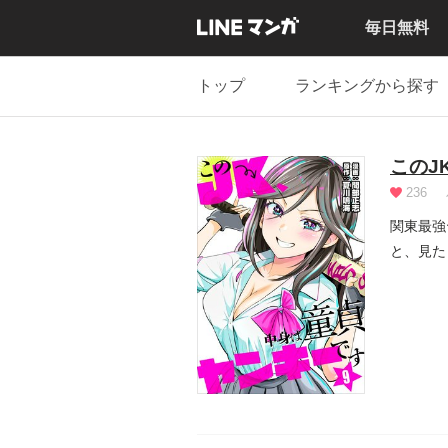
毎日無料
トップ
ランキングから探す
このJ
236
関東最強
と、見た
しまった.