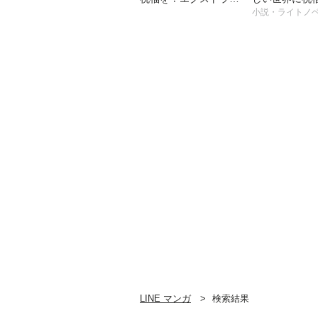
あの愚か者にも脚光
クストラ あの
小説・ライトノ
を！
にも脚光を!
LINE マンガ
検索結果