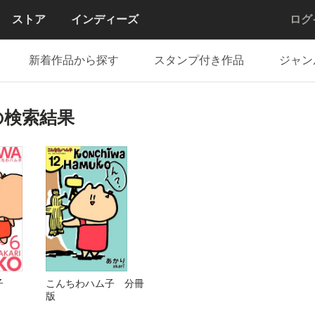
ストア
インディーズ
ログ
新着作品から探す
スタンプ付き作品
ジャン
の検索結果
子
こんちわハム子 分冊
版