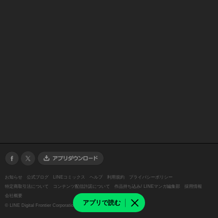
お知らせ
公式ブログ
LINEコミックス
ヘルプ
利用規約
プライバシーポリシー
特定商取引法について
コンテンツ配信許諾について
作品持ち込み/ LINEマンガ編集部
採用情報
会社概要
アプリで読む
©
LINE Digital Frontier Corporation