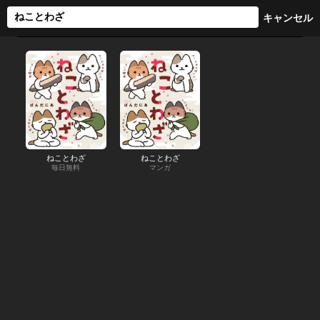
ねことわざ
ねことわざ
毎日無料
マンガ