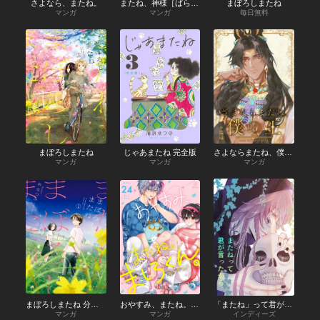
さよなら、またね。
またね、神様［ばら売り］
まぼろしまたね
マンガ
マンガ
毎日無料
まぼろしまたね
じゃあまたね 完全版
さよならまたね、僕の王
マンガ
マンガ
マンガ
まぼろしまたね 分冊版
おやすみ、またね。ましろくん。
「またね」って君が言ったから
マンガ
マンガ
インディーズ