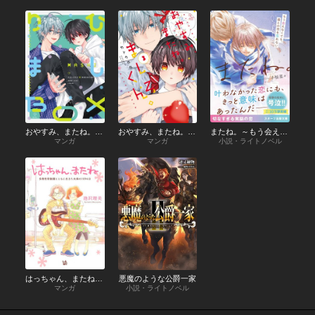
おやすみ、またね。ましろくん。 番外編【同人誌】
おやすみ、またね。ましろくん。【電子限定漫画付き】
またね。～もう会えなくても、君との恋を忘れない～【スターツ出版文庫版】
マンガ
マンガ
小説・ライトノベル
はっちゃん、またね 多発性骨髄腫とともに生きた夫婦の1094日
悪魔のような公爵一家
マンガ
小説・ライトノベル