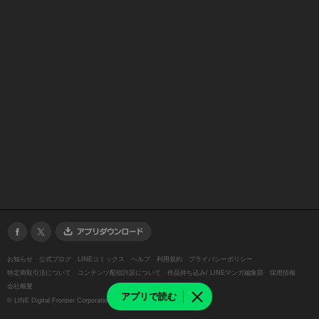
お知らせ
公式ブログ
LINEコミックス
ヘルプ
利用規約
プライバシーポリシー
特定商取引法について
コンテンツ配信許諾について
作品持ち込み/ LINEマンガ編集部
採用情報
会社概要
アプリで読む
©
LINE Digital Frontier Corporation