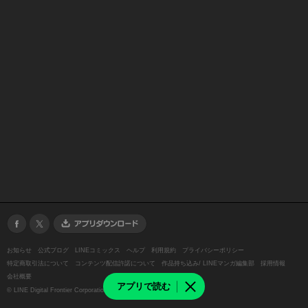
お知らせ
公式ブログ
LINEコミックス
ヘルプ
利用規約
プライバシーポリシー
特定商取引法について
コンテンツ配信許諾について
作品持ち込み/ LINEマンガ編集部
採用情報
会社概要
アプリで読む
©
LINE Digital Frontier Corporation