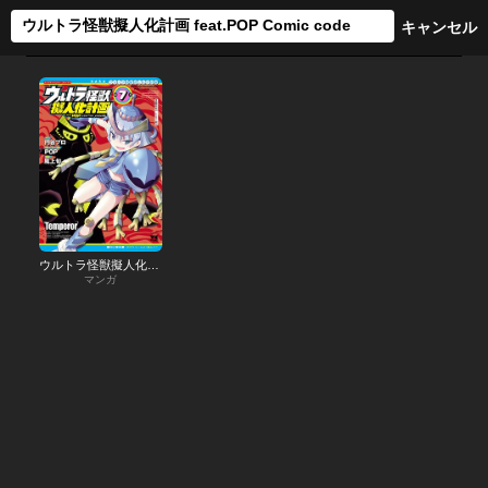
ウルトラ怪獣擬人化計画 feat.POP Comic code
マンガ