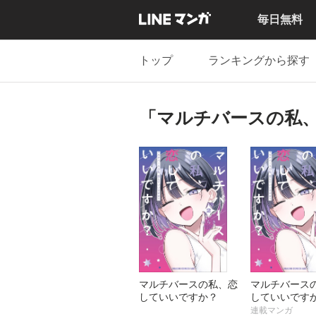
毎日無料
トップ
ランキングから探す
「マルチバースの私
マルチバースの私、恋
マルチバース
していいですか？
していいです
冊版】
連載マンガ