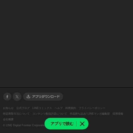
お知らせ
公式ブログ
LINEコミックス
ヘルプ
利用規約
プライバシーポリシー
特定商取引法について
コンテンツ配信許諾について
作品持ち込み/ LINEマンガ編集部
採用情報
会社概要
アプリで読む
©
LINE Digital Frontier Corporation