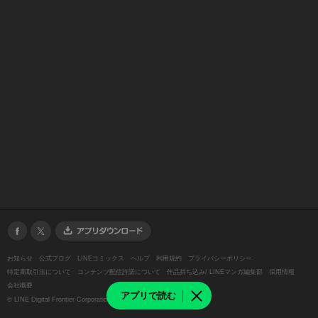
お知らせ
公式ブログ
LINEコミックス
ヘルプ
利用規約
プライバシーポリシー
特定商取引法について
コンテンツ配信許諾について
作品持ち込み/ LINEマンガ編集部
採用情報
会社概要
アプリで読む
©
LINE Digital Frontier Corporation