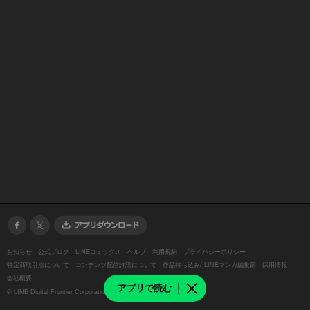
お知らせ
公式ブログ
LINEコミックス
ヘルプ
利用規約
プライバシーポリシー
特定商取引法について
コンテンツ配信許諾について
作品持ち込み/ LINEマンガ編集部
採用情報
会社概要
アプリで読む
©
LINE Digital Frontier Corporation