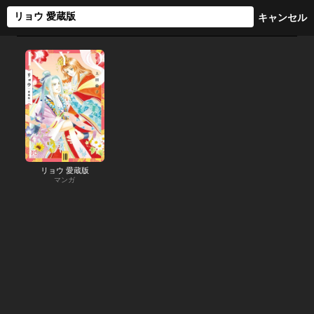
リョウ 愛蔵版
マンガ