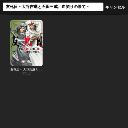
友死日～大谷吉継と石田三成、血契りの果て～
マンガ