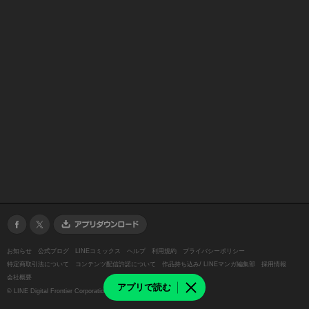
お知らせ
公式ブログ
LINEコミックス
ヘルプ
利用規約
プライバシーポリシー
特定商取引法について
コンテンツ配信許諾について
作品持ち込み/ LINEマンガ編集部
採用情報
会社概要
アプリで読む
©
LINE Digital Frontier Corporation