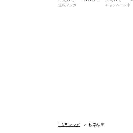
は不要在庫のアイテム
は不要在庫の
連載マンガ
キャンペーン中
でした～【分冊版】
でした～
LINE マンガ
検索結果