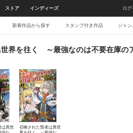
ストア
インディーズ
ログ
新着作品から探す
スタンプ付き作品
ジャン
異世界を往く ～最強なのは不要在庫の
者は異世
召喚された賢者は異世
最強なの
界を往く ～最強なの