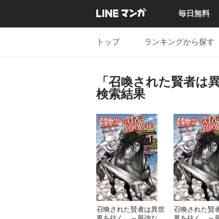
毎日無料
トップ
ランキングから探す
「召喚された賢者は
検索結果
召喚された賢者は異世
召喚された賢
界を往く ～最強なの
界を往く ～