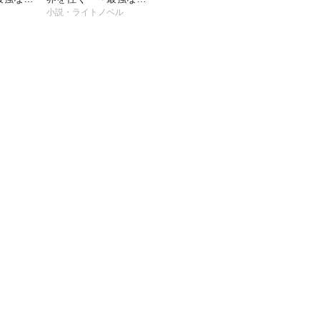
アイテム
は不要在庫のアイテム
小説・ライトノベル
でした～