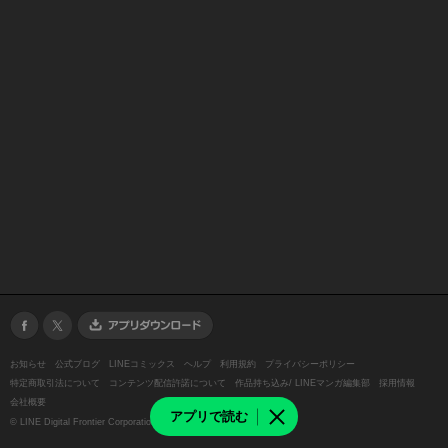
お知らせ
公式ブログ
LINEコミックス
ヘルプ
利用規約
プライバシーポリシー
特定商取引法について
コンテンツ配信許諾について
作品持ち込み/ LINEマンガ編集部
採用情報
会社概要
アプリで読む
©
LINE Digital Frontier Corporation