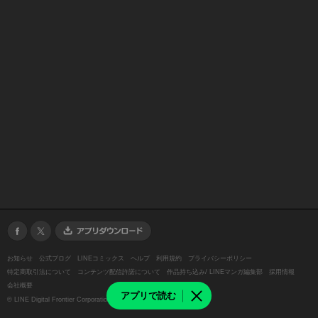
お知らせ
公式ブログ
LINEコミックス
ヘルプ
利用規約
プライバシーポリシー
特定商取引法について
コンテンツ配信許諾について
作品持ち込み/ LINEマンガ編集部
採用情報
会社概要
アプリで読む
©
LINE Digital Frontier Corporation