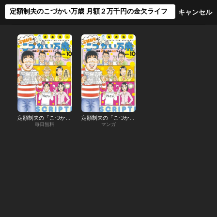
定額制夫の「こづかい万歳」 月額２万千円の金欠ライフ
定額制夫の「こづかい万歳」 月額２万千円の金欠ライフ
毎日無料
マンガ