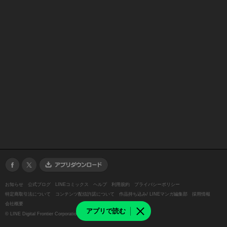
お知らせ
公式ブログ
LINEコミックス
ヘルプ
利用規約
プライバシーポリシー
特定商取引法について
コンテンツ配信許諾について
作品持ち込み/ LINEマンガ編集部
採用情報
会社概要
アプリで読む
©
LINE Digital Frontier Corporation