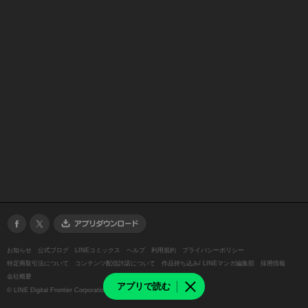
お知らせ
公式ブログ
LINEコミックス
ヘルプ
利用規約
プライバシーポリシー
特定商取引法について
コンテンツ配信許諾について
作品持ち込み/ LINEマンガ編集部
採用情報
会社概要
アプリで読む
©
LINE Digital Frontier Corporation