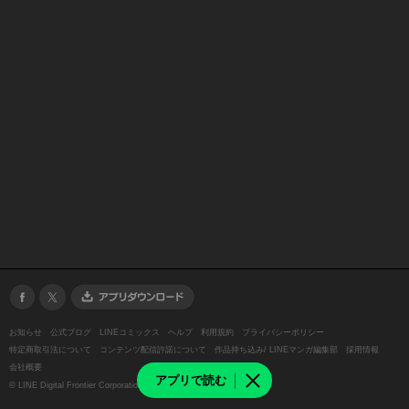
お知らせ
公式ブログ
LINEコミックス
ヘルプ
利用規約
プライバシーポリシー
特定商取引法について
コンテンツ配信許諾について
作品持ち込み/ LINEマンガ編集部
採用情報
会社概要
アプリで読む
©
LINE Digital Frontier Corporation