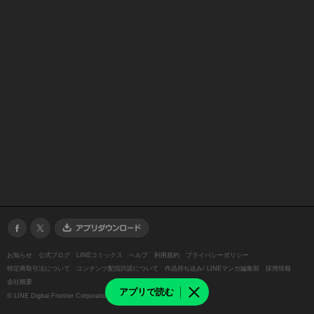
お知らせ
公式ブログ
LINEコミックス
ヘルプ
利用規約
プライバシーポリシー
特定商取引法について
コンテンツ配信許諾について
作品持ち込み/ LINEマンガ編集部
採用情報
会社概要
アプリで読む
©
LINE Digital Frontier Corporation