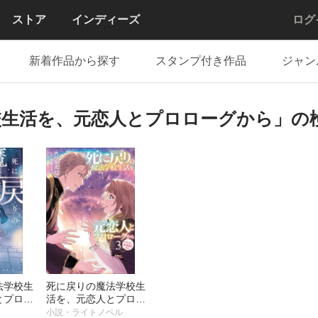
ストア
インディーズ
ログ
新着作品から探す
スタンプ付き作品
ジャン
校生活を、元恋人とプロローグから」の
法学校生
死に戻りの魔法学校生
とプロロ
活を、元恋人とプロロ
冊版】
ーグから（※ただし好
小説・ライトノベル