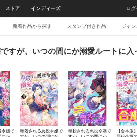
ストア
インディーズ
ログ
新着作品から探す
スタンプ付き作品
ジャン
嬢ですが、いつの間にか溺愛ルートに入
役令嬢で
毒殺される悪役令嬢で
毒殺される悪役令嬢で
【合本版
間にか溺
すが、いつの間にか溺
すが、いつの間にか溺
悪役令嬢