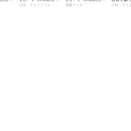
っていた
愛ルートに入っていた
愛ルートに入っていた
の間にか
小説・ライトノベル
連載マンガ
小説・ライ
ようで
ようで【タテスク】
入ってい