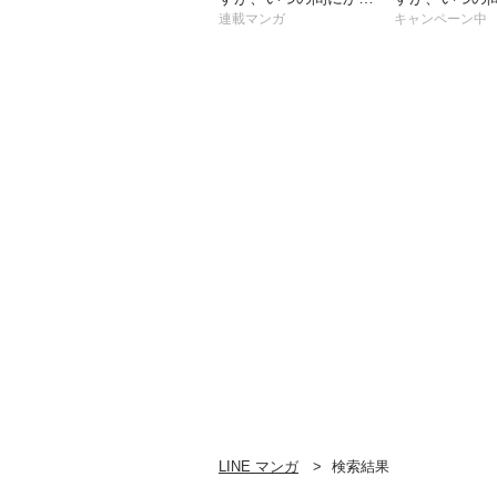
愛ルートに入っていた
愛ルートに入
連載マンガ
キャンペーン中
ようで
ようで
LINE マンガ
検索結果