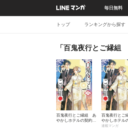
毎日無料
トップ
ランキングから探す
「百鬼夜行とご縁組
百鬼夜行とご縁組 あ
百鬼夜行とご
やかしホテルの契約夫
やかしホテル
婦
婦【分冊版】
連載マンガ