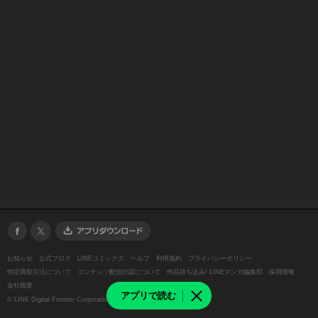
お知らせ
公式ブログ
LINEコミックス
ヘルプ
利用規約
プライバシーポリシー
特定商取引法について
コンテンツ配信許諾について
作品持ち込み/ LINEマンガ編集部
採用情報
会社概要
アプリで読む
©
LINE Digital Frontier Corporation