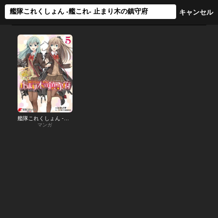
艦隊これくしょん -艦これ- 止まり木の鎮守府
マンガ