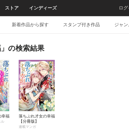
ストア
インディーズ
ログ
新着作品から探す
スタンプ付き作品
ジャン
福」の検索結果
の幸福
落ちぶれ才女の幸福
【分冊版】
ベル
連載マンガ