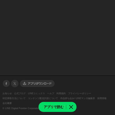
お知らせ
公式ブログ
LINEコミックス
ヘルプ
利用規約
プライバシーポリシー
特定商取引法について
コンテンツ配信許諾について
作品持ち込み/ LINEマンガ編集部
採用情報
会社概要
アプリで読む
©
LINE Digital Frontier Corporation