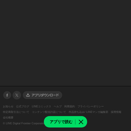
お知らせ
公式ブログ
LINEコミックス
ヘルプ
利用規約
プライバシーポリシー
特定商取引法について
コンテンツ配信許諾について
作品持ち込み/ LINEマンガ編集部
採用情報
会社概要
アプリで読む
©
LINE Digital Frontier Corporation