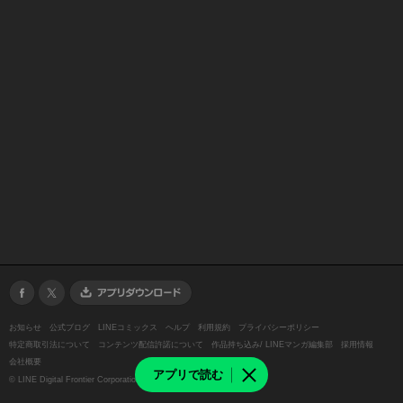
お知らせ
公式ブログ
LINEコミックス
ヘルプ
利用規約
プライバシーポリシー
特定商取引法について
コンテンツ配信許諾について
作品持ち込み/ LINEマンガ編集部
採用情報
会社概要
アプリで読む
©
LINE Digital Frontier Corporation