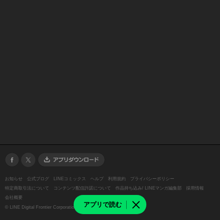
お知らせ
公式ブログ
LINEコミックス
ヘルプ
利用規約
プライバシーポリシー
特定商取引法について
コンテンツ配信許諾について
作品持ち込み/ LINEマンガ編集部
採用情報
会社概要
アプリで読む
©
LINE Digital Frontier Corporation