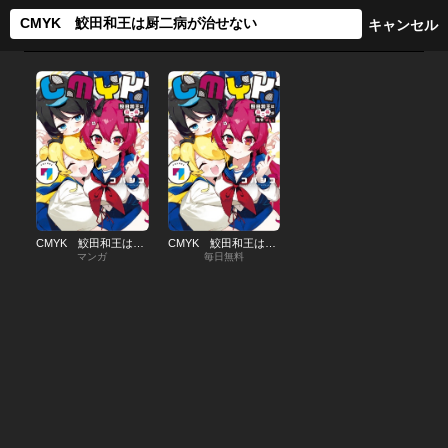
CMYK 鮫田和王は厨二病が治せない
CMYK 鮫田和王は厨二病が治せない【分冊版】
マンガ
毎日無料