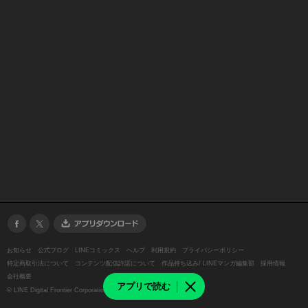
お知らせ
公式ブログ
LINEコミックス
ヘルプ
利用規約
プライバシーポリシー
特定商取引法について
コンテンツ配信許諾について
作品持ち込み/ LINEマンガ編集部
採用情報
会社概要
アプリで読む
©
LINE Digital Frontier Corporation