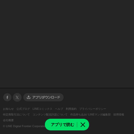
お知らせ
公式ブログ
LINEコミックス
ヘルプ
利用規約
プライバシーポリシー
特定商取引法について
コンテンツ配信許諾について
作品持ち込み/ LINEマンガ編集部
採用情報
会社概要
アプリで読む
©
LINE Digital Frontier Corporation