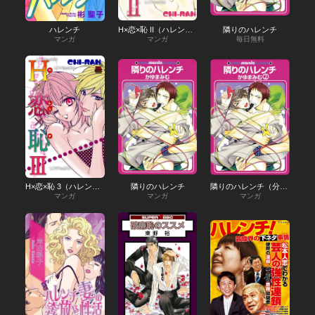
ハレンチ
H×恋×恥 II（ハレンチツー）
隣りのハレンチ
マンガ
マンガ
毎日無料
H×恋×恥 3（ハレンチスリー）
隣りのハレンチ
隣りのハレンチ（分冊版）
マンガ
マンガ
マンガ