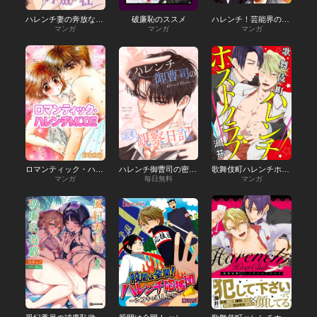
ハレンチ妻の奔放な性活
破廉恥のススメ
ハレンチ！芸能界の下ネタ事情
マンガ
マンガ
マンガ
ロマンティック・ハレンチMODE
ハレンチ御曹司の密着観察日記
歌舞伎町ハレンチホストクラブ
マンガ
毎日無料
マンガ