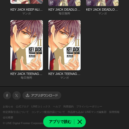
KEY JACK KEEP ALIVE
KEY JACK DEADLOCK
KEY JACK DEADLOCK
マンガ
毎日無料
マンガ
KEY JACK TEENAGE EDITION
KEY JACK TEENAGE EDITION
毎日無料
マンガ
お知らせ
公式ブログ
LINEコミックス
ヘルプ
利用規約
プライバシーポリシー
特定商取引法について
コンテンツ配信許諾について
作品持ち込み/ LINEマンガ編集部
採用情報
会社概要
アプリで読む
©
LINE Digital Frontier Corporation