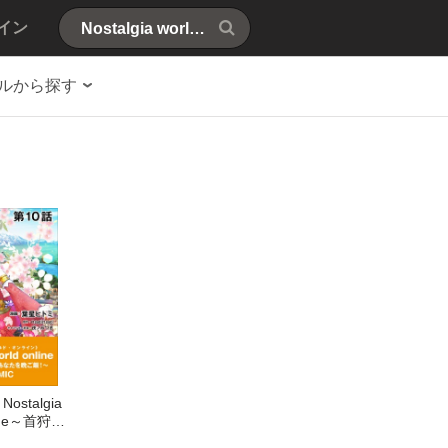
イン
ルから探す
stalgia
line～首狩り
！あなたを晩