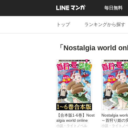
毎日無料
トップ
ランキングから探す
「Nostalgia world
【合本版1-6巻】Nost
Nostalgia worl
algia world online
～首狩り姫
あなたを晩ご
小説・ライトノベル
小説・ライトノ