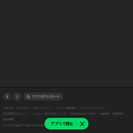
お知らせ
公式ブログ
LINEコミックス
ヘルプ
利用規約
プライバシーポリシー
特定商取引法について
コンテンツ配信許諾について
作品持ち込み/ LINEマンガ編集部
採用情報
会社概要
アプリで読む
©
LINE Digital Frontier Corporation