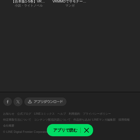
【合本版1-5巻】VRMMOでサモナー始めました
VRMMOでサモナー始めました WEBコミックガンマぷらす連載版
小説・ライトノベル
マンガ
お知らせ
公式ブログ
LINEコミックス
ヘルプ
利用規約
プライバシーポリシー
特定商取引法について
コンテンツ配信許諾について
作品持ち込み/ LINEマンガ編集部
採用情報
会社概要
アプリで読む
©
LINE Digital Frontier Corporation