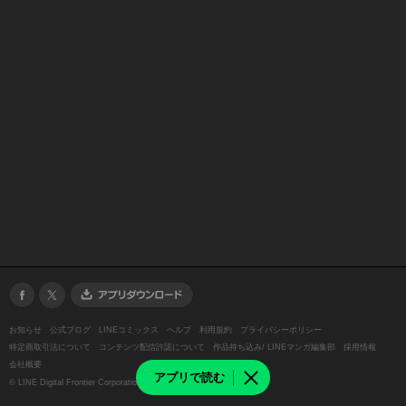
お知らせ
公式ブログ
LINEコミックス
ヘルプ
利用規約
プライバシーポリシー
特定商取引法について
コンテンツ配信許諾について
作品持ち込み/ LINEマンガ編集部
採用情報
会社概要
アプリで読む
©
LINE Digital Frontier Corporation