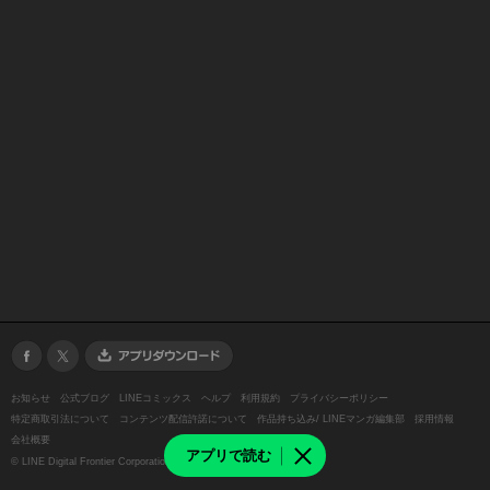
お知らせ
公式ブログ
LINEコミックス
ヘルプ
利用規約
プライバシーポリシー
特定商取引法について
コンテンツ配信許諾について
作品持ち込み/ LINEマンガ編集部
採用情報
会社概要
アプリで読む
©
LINE Digital Frontier Corporation